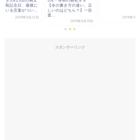
礼ネタ5月25日の例文
5月・令和の朝礼ネタ
広辞苑記念日、最後に
【令の書き方の違い。正
っている言葉がつい...
しいのはどちら？】一目
置...
2019年5月22日
2019年10
2019年4月19日
スポンサーリンク