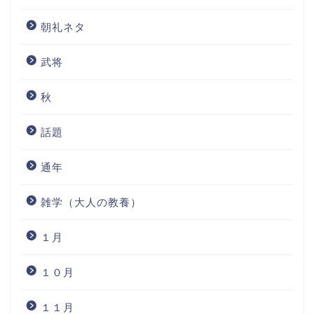
朝礼ネタ
武将
秋
話題
通年
雑学（大人の教養）
１月
１０月
１１月