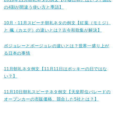
の4割が間違う使い方と季語】
10月・11月スピーチ朝礼ネタの例文【紅葉（モミジ）
と 楓（カエデ）の違いとは？古今和歌集が解決】
ボジョレーとボージョレの違いとは？世界一盛り上が
る日本の事情
11月朝礼ネタ例文【11月11日はポッキーの日ではな
い？】
11月10日朝礼スピーチネタ例文【天皇即位パレードの
オープンカーの市販価格、競合した5社とは？】