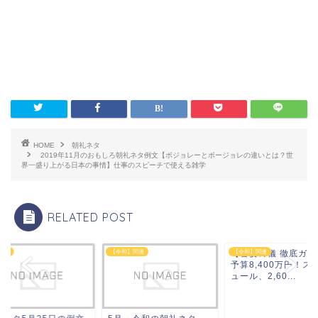
HOME
朝礼ネタ
2019年11月のおもしろ朝礼ネタ例文【ボジョレーとボージョレの違いとは？世
界一盛り上がる日本の事情】仕事のスピーチで使える雑学
RELATED POST
ネタ
【令和】関連
【饗宴の儀 徹底ガイ
【令和】関連
予算8,400万円！ス
ュール、2,60...