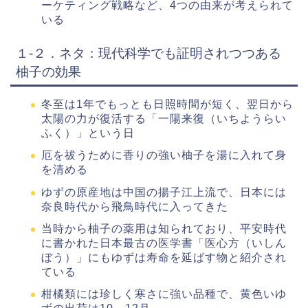
ーケティング戦略など、4つの由来が考えられて
いる
１-２．ネタ：現代科学でも証明されつつある
柚子の効果
冬至は1年でもっとも日照時間が短く、翌日から
太陽の力が復活する「一陽来復（いちようらい
ふく）」という日
厄を祓うために香りの強い柚子を湯に入れて身
を清める
ゆずの原産地は中国の揚子江上流で、日本には
奈良時代から飛鳥時代に入ってきた
当時から柚子の薬用は知られており、平安時代
に書かれた日本最古の医学書「医心方（いしん
ぼう）」にもゆずは寿命を延ばす物と紹介され
ている
柑橘類には珍しく寒さに強い品種で、黄色いゆ