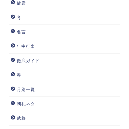
健康
冬
名言
年中行事
徹底ガイド
春
月別一覧
朝礼ネタ
武将