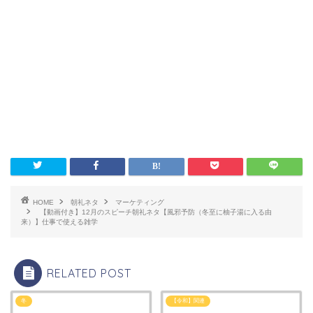
HOME
朝礼ネタ
マーケティング
【動画付き】12月のスピーチ朝礼ネタ【風邪予防（冬至に柚子湯に入る由
来）】仕事で使える雑学
RELATED POST
冬
【令和】関連