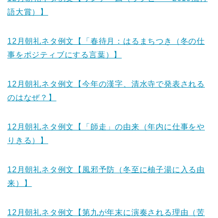
語大賞）】
12月朝礼ネタ例文【「春待月：はるまちつき（冬の仕
事をポジティブにする言葉）】
12月朝礼ネタ例文【今年の漢字、清水寺で発表される
のはなぜ？】
12月朝礼ネタ例文【「師走」の由来（年内に仕事をや
りきる）】
12月朝礼ネタ例文【風邪予防（冬至に柚子湯に入る由
来）】
12月朝礼ネタ例文【第九が年末に演奏される理由（苦