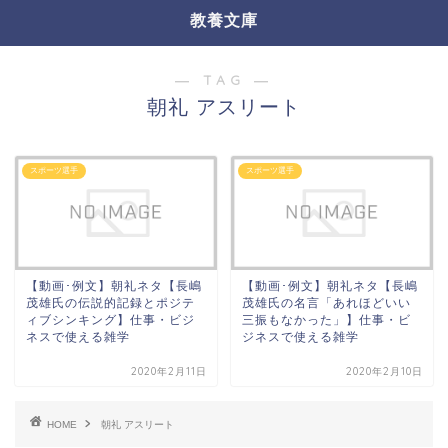
教養文庫
― TAG ―
朝礼 アスリート
スポーツ選手
スポーツ選手
【動画･例文】朝礼ネタ【長嶋
【動画･例文】朝礼ネタ【長嶋
茂雄氏の伝説的記録とポジテ
茂雄氏の名言「あれほどいい
ィブシンキング】仕事・ビジ
三振もなかった」】仕事・ビ
ネスで使える雑学
ジネスで使える雑学
2020年2月11日
2020年2月10日
HOME
朝礼 アスリート