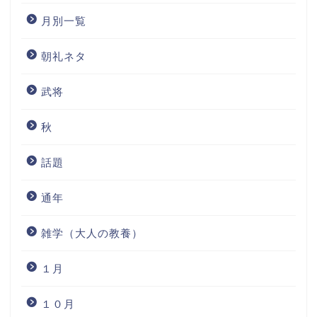
月別一覧
朝礼ネタ
武将
秋
話題
通年
雑学（大人の教養）
１月
１０月