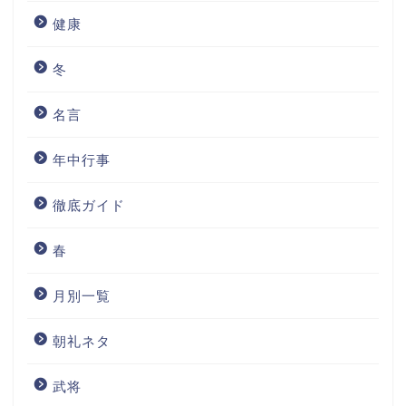
健康
冬
名言
年中行事
徹底ガイド
春
月別一覧
朝礼ネタ
武将