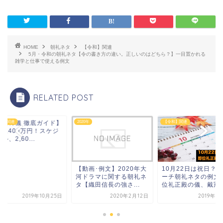
HOME
朝礼ネタ
【令和】関連
5月・令和の朝礼ネタ【令の書き方の違い。正しいのはどちら？】一目置かれる
雑学と仕事で使える例文
RELATED POST
饗宴の儀 徹底ガイド】
和】関連
2020年
【令和】関連
8,400万円！スケジ
ル、2,60...
【動画･例文】2020年大
10月22日は祝日？
河ドラマに関する朝礼ネ
ーチ朝礼ネタの例文
タ【織田信長の強さ...
位礼正殿の儀、戴冠式.
2019年10月25日
2020年2月12日
2019年1