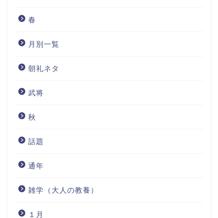
春
月別一覧
朝礼ネタ
武将
秋
話題
通年
雑学（大人の教養）
１月