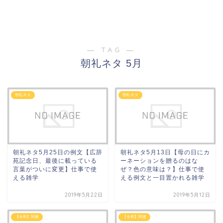
― TAG ―
朝礼ネタ 5月
朝礼ネタ
朝礼ネタ
朝礼ネタ5月25日の例文【広辞
朝礼ネタ5月13日【母の日にカ
苑記念日、最後に載っている
ーネーションを贈るのはな
言葉がついに変更】仕事で使
ぜ？色の意味は？】仕事で使
える雑学
える例文と一目置かれる雑学
2019年5月22日
2019年5月12日
【令和】関連
【令和】関連